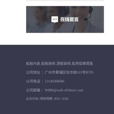
船舶内装,船舶装修,游艇装修,船用铝蜂窝板
公司地址 ：广州市黄埔区信华路163号B705
公司电话 ：13149368686
公司邮箱 ：W686@well-offshore.com
企业分站
|
网站地图
|
RSS
|
XML