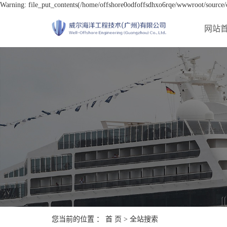
Warning: file_put_contents(/home/offshore0odfoffsdhxo6rqe/wwwroot/source/ca
网站
您当前的位置 ：
首 页
> 全站搜索