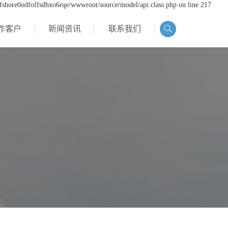
ffshore0odfoffsdhxo6rqe/wwwroot/source/model/api.class.php on line 217
作客户
新闻资讯
联系我们