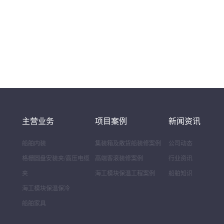
主营业务
项目案例
新闻资讯
船舶内装
集装箱及散货船装修案例
公司动态
格栅圆盘安装夹/高压电缆
高端客滚装修案例
行业资讯
夹
海工模块保温工程案例
船舶知识
海工模块保温保冷
船舶家具