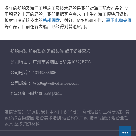
多年的船舶及海洋工程施工及技术经验是我们对海工配套产品的应
用积累的丰富的经验，我们根据客户需求自主生产海工模块用钢格
板射钉冷链接技术的
格栅圆盘
、射钉、M型格栅扣件、
高压电缆夹箍
等产品，目前在各大船厂已经得到普遍应用。
船舶内装,船舶装修,游艇装修,船用铝蜂窝板
公司地址 ：广州市黄埔区信华路163号B705
公司电话 ：13149368686
公司邮箱 ：W686@well-offshore.com
企业分站
|
网站地图
|
RSS
|
XML
友情链接：
铲运机
安利申木门
识字培训
腾讯烟台新工科研究院
胥
家桥综合物流园
烟台美术培训
烟台槽钢厂家
玻璃瓶酸奶
烟台全铝
家具
塑胶跑道材料