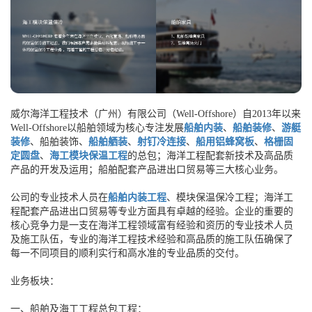
威尔海洋工程技术（广州）有限公司（Well-Offshore）自2013年以来
Well-Offshore以船舶领域为核心专注发展
船舶内装
、
船舶装修
、
游艇
装修
、船舶装饰、
船舶舾装
、
射钉冷连接
、
船用铝蜂窝板
、
格栅固
定圆盘
、
海工模块保温工程
的总包；海洋工程配套新技术及高品质
产品的开发及运用；船舶配套产品进出口贸易等三大核心业务。
公司的专业技术人员在
船舶内装工程
、模块保温保冷工程；海洋工
程配套产品进出口贸易等专业方面具有卓越的经验。企业的重要的
核心竞争力是一支在海洋工程领域富有经验和资历的专业技术人员
及施工队伍，专业的海洋工程技术经验和高品质的施工队伍确保了
每一不同项目的顺利实行和高水准的专业品质的交付。
业务板块：
一、船舶及海工工程总包工程：