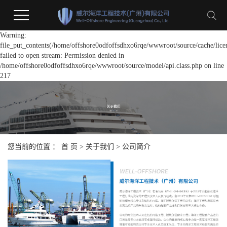
Warning:
file_put_contents(/home/offshore0odfoffsdhxo6rqe/wwwroot/source/cache/lice
failed to open stream: Permission denied in
/home/offshore0odfoffsdhxo6rqe/wwwroot/source/model/api.class.php on line
217
您当前的位置 ：
首 页
>
关于我们
>
公司简介