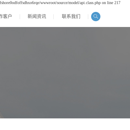
ffshore0odfoffsdhxo6rqe/wwwroot/source/model/api.class.php on line 217
作客户
新闻资讯
联系我们