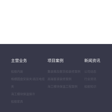
主营业务
项目案例
新闻资讯
船舶内装
集装箱及散货船装修案例
公司动态
格栅圆盘安装夹/高压电缆
高端客滚装修案例
行业资讯
夹
海工模块保温工程案例
船舶知识
海工模块保温保冷
船舶家具