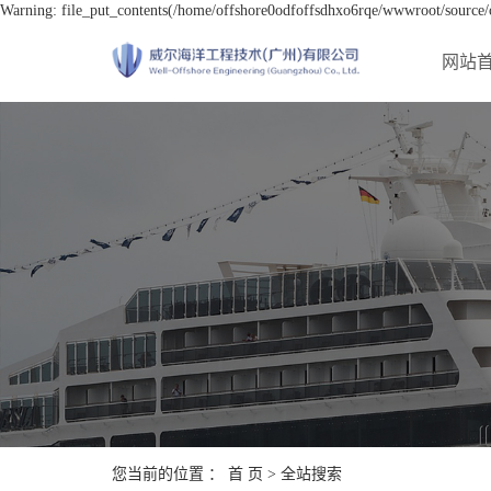
Warning: file_put_contents(/home/offshore0odfoffsdhxo6rqe/wwwroot/source/ca
网站
您当前的位置 ：
首 页
> 全站搜索