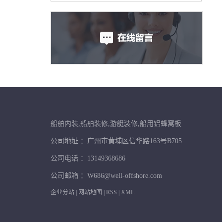
船舶内装,船舶装修,游艇装修,船用铝蜂窝板
公司地址 ：广州市黄埔区信华路163号B705
公司电话 ：13149368686
公司邮箱 ：W686@well-offshore.com
企业分站
|
网站地图
|
RSS
|
XML